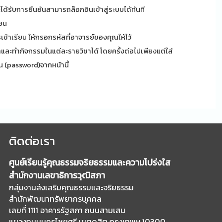
ะได้รับการยืนยันสามารถล็อกอินเข้าสู่ระบบได้ทันที
ียน
ข้าเรียน ให้กรอกรหัสที่อาจารย์ของคุณให้ไว้
และทำกิจกรรมในแต่ละรายวิชาได้ โดยครั้งต่อไปเพียงแต่ใส่
าน (password)จากหน้านี้
ติดต่อเรา
ศูนย์เรียนรู้คุณธรรมจริยธรรมและความโปร่งใส
สำนักงานเลขาธิการวุฒิสภา
กลุ่มงานส่งเสริมคุณธรรมและจริยธรรม
สำนักพัฒนาทรัพยากรบุคคล
เลขที่ 1111 อาคารรัฐสภา ถนนสามเสน
แขวงถนนนครไชยศรี เขตดุสิต กรุงเทพฯ 10300