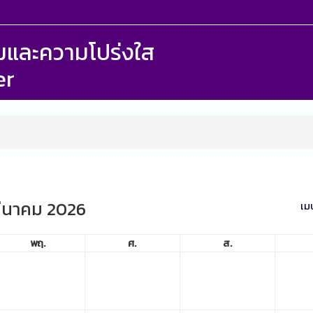
รรมและความโปร่งใส
er
ีนาคม 2026
เม
พฤ.
ศ.
ส.