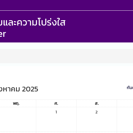
รรมและความโปร่งใส
er
ิงหาคม 2025
กั
พฤ.
ศ.
ส.
1
2