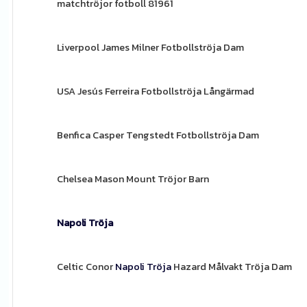
matchtröjor fotboll 81961
Liverpool James Milner Fotbollströja Dam
USA Jesús Ferreira Fotbollströja Långärmad
Benfica Casper Tengstedt Fotbollströja Dam
Chelsea Mason Mount Tröjor Barn
Napoli Tröja
Celtic Conor
Napoli Tröja
Hazard Målvakt Tröja Dam