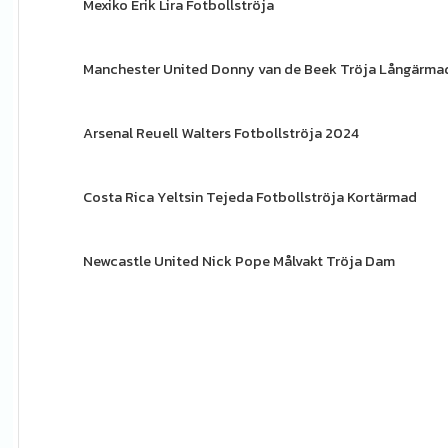
Mexiko Erik Lira Fotbollströja
Manchester United Donny van de Beek Tröja Långärma
Arsenal Reuell Walters Fotbollströja 2024
Costa Rica Yeltsin Tejeda Fotbollströja Kortärmad
Newcastle United Nick Pope Målvakt Tröja Dam