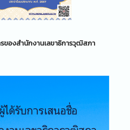
ารของสำนักงานเลขาธิการวุฒิสภา