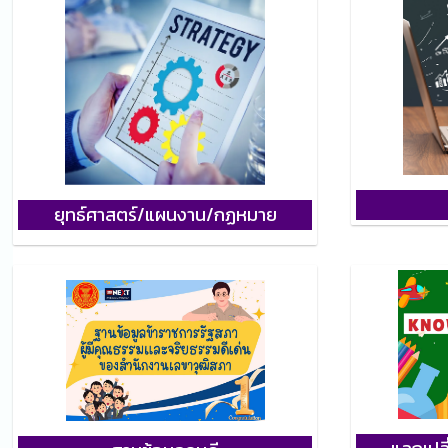
ยุทธ์ศาสตร์
/
แผนงาน
/
กฏหมาย