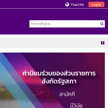
Thai ‎(th)‎
Log In