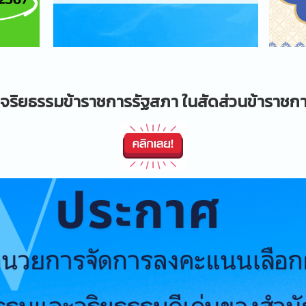
ิยธรรมข้าราชการรัฐสภา ในสัดส่วนข้าราชก