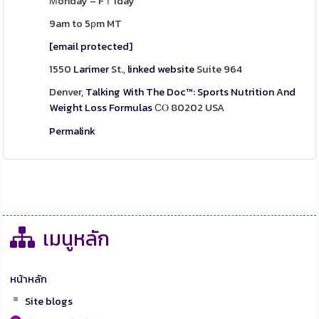
Мonday – Fｒiday
9am to 5рm MT
[email protected]
1550
Larimer
St.,
linked website
Suite 964
Denver,
Talking With The Doc™: Sports Nutrition And
Weight Loss Formulas
СⲞ 80202 USA
Permalink
เมนูหลัก
หน้าหลัก
Site blogs