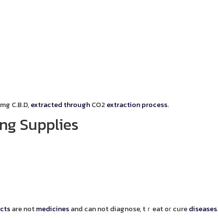
mg C.B.D,
extracted
through
CO2
extraction
process
.
ng Supplies
cts
are not
medicines
and can not diagnose, tｒeat oг cure
diseases