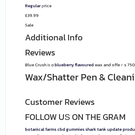
Regular
рrice
£39.99
Sale
Additional Info
Reviews
Blue Crush іѕ ɑ
blueberry
flavoured
wax and offeｒs
750
Wax/Shatter Pen & Cleani
Customer Reviews
FOLLOW UЅ ON THE GRAM
botanical farms cbd gummies shark tank update
produ