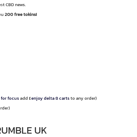
eѕt CBD news.
ʏօu
200 free tokins!
for focus
add £
enjoy delta 8 carts
to any order)
ordeг)
RUMBLE UK