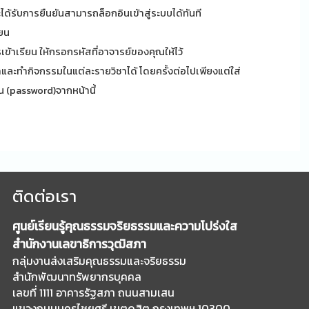
ะได้รับการยืนยันสามารถล็อกอินเข้าสู่ระบบได้ทันที
ียน
ข้าเรียน ให้กรอกรหัสที่อาจารย์ของคุณให้ไว้
และทำกิจกรรมในแต่ละรายวิชาได้ โดยครั้งต่อไปเพียงแต่ใส่
าน (password)จากหน้านี้
ติดต่อเรา
ศูนย์เรียนรู้คุณธรรมจริยธรรมและความโปร่งใส
สำนักงานเลขาธิการวุฒิสภา
กลุ่มงานส่งเสริมคุณธรรมและจริยธรรม
สำนักพัฒนาทรัพยากรบุคคล
เลขที่ 1111 อาคารรัฐสภา ถนนสามเสน
แขวงถนนนครไชยศรี เขตดุสิต กรุงเทพฯ 10300