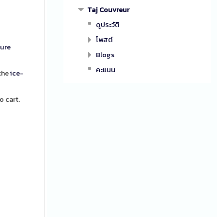
Taj Couvreur
ดูประวัติ
โพสต์
ture
Blogs
คะแนน
the
ice-
o cart.