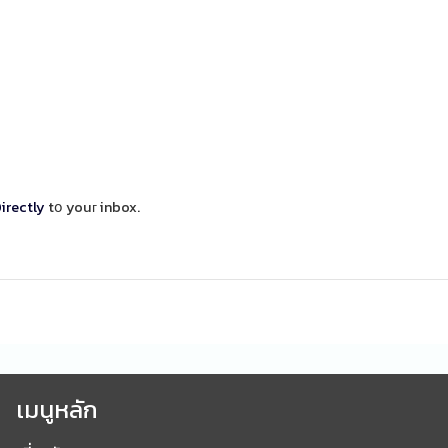
irectly
tօ youг inbox.
เมนูหลัก