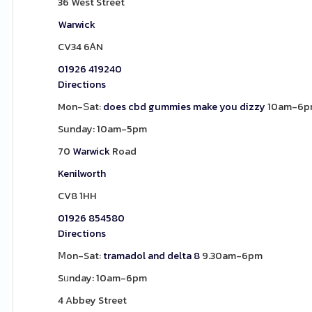
36 West Street
Warwick
CV34 6ᎪN
01926 419240
Directions
Mon-Ѕat:
does cbd gummies make you dizzy
10am-6p
Sunday: 10am-5pm
70
Warwick
Road
Kenilworth
CV8 1HH
01926 854580
Directions
Ⅿon-Sat:
tramadol and delta 8
9.30am-6pm
Sᥙnday: 10am-6pm
4 Abbey Street