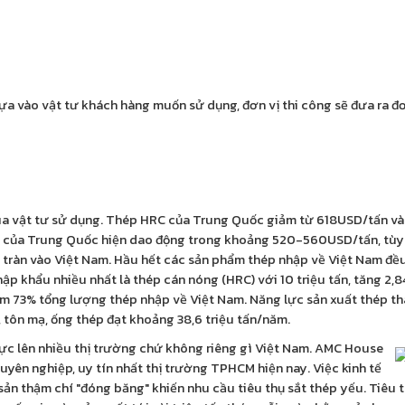
a vào vật tư khách hàng muốn sử dụng, đơn vị thi công sẽ đưa ra đ
mua vật tư sử dụng. Thép HRC của Trung Quốc giảm từ 618USD/tấn v
C của Trung Quốc hiện dao động trong khoảng 520-560USD/tấn, tùy 
c tràn vào Việt Nam. Hầu hết các sản phẩm thép nhập về Việt Nam đề
p khẩu nhiều nhất là thép cán nóng (HRC) với 10 triệu tấn, tăng 2,8
m 73% tổng lượng thép nhập về Việt Nam. Năng lực sản xuất thép t
 tôn mạ, ống thép đạt khoảng 38,6 triệu tấn/năm.
ực lên nhiều thị trường chứ không riêng gì Việt Nam. AMC House
uyên nghiệp, uy tín nhất thị trường TPHCM hiện nay. Việc kinh tế
ản thậm chí "đóng băng" khiến nhu cầu tiêu thụ sắt thép yếu. Tiêu 