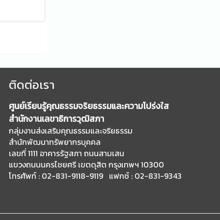
ติดต่อเรา
ศูนย์เรียนรู้คุณธรรมจริยธรรมและความโปร่งใส
สำนักงานเลขาธิการวุฒิสภา
กลุ่มงานส่งเสริมคุณธรรมและจริยธรรม
สำนักพัฒนาทรัพยากรบุคคล
เลขที่ 1111 อาคารรัฐสภา ถนนสามเสน
แขวงถนนนครไชยศรี เขตดุสิต กรุงเทพฯ 10300
โทรศัพท์ : 02-831-9118-9119 แฟกซ์ : 02-831-9343