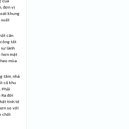
g của
, đơn vị
 soát khung
 xuất
mất cân
 công tất
 sự lành
ấp hơn mặt
 theo mùa
g tắm, nhà
ất cả khu
. Phải
 Ra đời
ất tinh tế
hơn so với
o chất