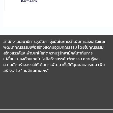
Permalink
สำนักงานเลขาธิการวุฒิสภา มุ่งมั่นในการดำเนินการส่งเสริมและ
พัฒนาคุณธรรมเพื่อสร้างสังคมอุดมคุณธรรม โดยใช้คุณธรรม
สร้างสรรค์และพัฒนาให้เกิดความรู้รักสามัคคีเท่าทันการ
เปลี่ยนแปลงด้วยเทคโนโลยีสร้างสรรค์นวัตกรรม ความรู้และ
ความคิดสร้างสรรค์ให้เกิดการพัฒนาทั้งมิติบุคคลและระบบ เพื่อ
สร้างเสริม "คนดีและคนเก่ง"