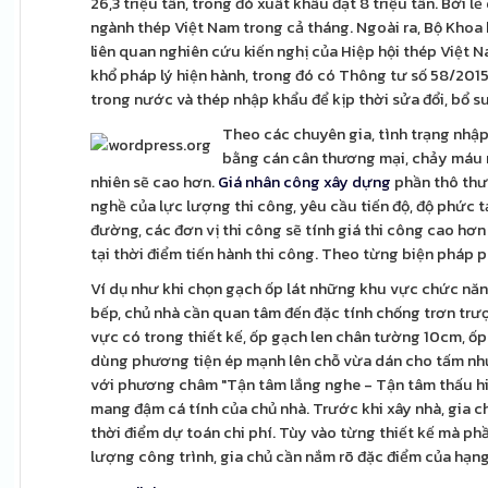
26,3 triệu tấn, trong đó xuất khẩu đạt 8 triệu tấn. Bởi l
ngành thép Việt Nam trong cả tháng. Ngoài ra, Bộ Khoa 
liên quan nghiên cứu kiến nghị của Hiệp hội thép Việt 
khổ pháp lý hiện hành, trong đó có Thông tư số 58/20
trong nước và thép nhập khẩu để kịp thời sửa đổi, bổ s
Theo các chuyên gia, tình trạng nhậ
bằng cán cân thương mại, chảy máu n
nhiên sẽ cao hơn.
Giá nhân công xây dựng
phần thô thư
nghề của lực lượng thi công, yêu cầu tiến độ, độ phức t
đường, các đơn vị thi công sẽ tính giá thi công cao hơ
tại thời điểm tiến hành thi công. Theo từng biện pháp 
Ví dụ như khi chọn gạch ốp lát những khu vực chức nă
bếp, chủ nhà cần quan tâm đến đặc tính chống trơn trượ
vực có trong thiết kế, ốp gạch len chân tường 10cm, ốp
dùng phương tiện ép mạnh lên chỗ vừa dán cho tấm nhựa 
với phương châm "Tận tâm lắng nghe - Tận tâm thấu hiể
mang đậm cá tính của chủ nhà. Trước khi xây nhà, gia c
thời điểm dự toán chi phí. Tùy vào từng thiết kế mà ph
lượng công trình, gia chủ cần nắm rõ đặc điểm của hạn