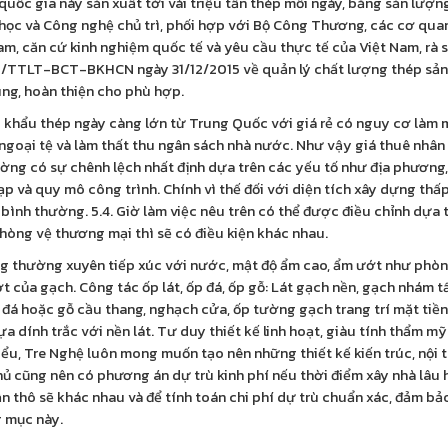
ẽ quốc gia này sản xuất tới vài triệu tấn thép mỗi ngày, bằng sản lượn
học và Công nghệ chủ trì, phối hợp với Bộ Công Thương, các cơ quan
Nam, căn cứ kinh nghiệm quốc tế và yêu cầu thực tế của Việt Nam, rà
15/TTLT-BCT-BKHCN ngày 31/12/2015 về quản lý chất lượng thép sản
ung, hoàn thiện cho phù hợp.
p khẩu thép ngày càng lớn từ Trung Quốc với giá rẻ có nguy cơ làm 
goại tệ và làm thất thu ngân sách nhà nước. Như vậy giá thuê nhân
ờng có sự chênh lệch nhất định dựa trên các yếu tố như địa phương,
ạp và quy mô công trình. Chính vì thế đối với diện tích xây dựng th
n bình thường. 5.4. Giờ làm việc nêu trên có thể được điều chỉnh dựa
phòng vệ thương mại thì sẽ có điều kiện khác nhau.
ng thường xuyên tiếp xúc với nước, mật độ ẩm cao, ẩm ướt như phòn
t của gạch. Công tác ốp lát, ốp đá, ốp gỗ: Lát gạch nền, gạch nhám t
 đá hoặc gỗ cầu thang, nghạch cửa, ốp tường gạch trang trí mặt tiền
dính trắc với nền lát. Tư duy thiết kế linh hoạt, giàu tính thẩm mỹ:
u, Tre Nghệ luôn mong muốn tạo nên những thiết kế kiến trúc, nội th
hủ cũng nên có phương án dự trù kinh phí nếu thời điểm xây nhà lâu 
ần thô sẽ khác nhau và để tính toán chi phí dự trù chuẩn xác, đảm bả
g mục này.