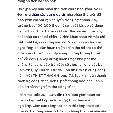
tổng số tiền lại cao hơn.
Đơn giá xây nhà phần thô trên chưa bao gồm (VAT).
Đơn giá
​thầu xây dựng uy tín
nhà phần thô trên đã
bao gồm chi phí vận chuyển trong nội thành. Xây
tường bao 100, 200 theo hồ sơ thiết kế, có sử dụng
gạch đinh các vị trí neo sắt râu. Bạn và kiến trúc sư,
nhà thầu có thể có nhiều ý kiến khác nhau về một chi
tiết thiết kế, xây dựng nào đó. Vì rất nhiều chủ nhà
nghĩ rằng, chỉ cần hoàn thiện phần thô rồi thì có thể
đưa nhà vào sử dụng. Hy vọng, những thông tin về
chủ đề đơn giá xây dựng hoàn thiện nhà phố mà
chúng tôi cung cấp trên đây sẽ giúp ích cho các bạn.
Cám ơn Quý Chủ đầu tư đã luôn tin tưởng, cùng đồng
hành với THIET THACH Group. 7.1. Sau khi hoàn thành
toàn bộ công trình, Bên B phải thông báo cho Bên A
để tiến hành nghiệm thu công trình.
Phần mái tole 20 - 30% di
n tích
(bao gồm toàn bộ
phần xà gồ sắt hộp và tole lợp) tính theo mặt
nghiêng. Gồm các công tác như: thi công thép, cốt
pha, đổ bê tông, xây-tô tường, chống thấm sê nô-sân