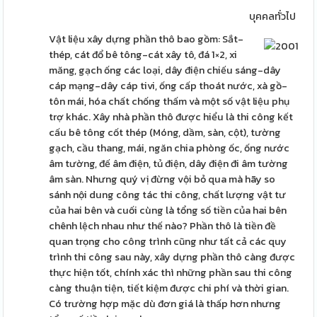
บุคคลทั่วไป
Vật liệu xây dựng phần thô bao gồm: Sắt-
thép, cát đổ bê tông-cát xây tô, đá 1×2, xi
măng, gạch ống các loại, dây điện chiếu sáng-dây
cáp mạng-dây cáp tivi, ống cấp thoát nước, xà gồ-
tôn mái, hóa chất chống thấm và một số vật liệu phụ
trợ khác. Xây nhà phần thô được hiểu là thi công kết
cấu bê tông cốt thép (Móng, dầm, sàn, cột), tường
gạch, cầu thang, mái, ngăn chia phòng ốc, ống nước
âm tường, đế âm điện, tủ điện, dây điện đi âm tường
âm sàn. Nhưng quý vị đừng vội bỏ qua mà hãy so
sánh nội dung công tác thi công, chất lượng vật tư
của hai bên và cuối cùng là tổng số tiền của hai bên
chênh lệch nhau như thế nào? Phần thô là tiền đề
quan trọng cho công trình cũng như tất cả các quy
trình thi công sau này, xây dựng phần thô càng được
thực hiện tốt, chính xác thì những phần sau thi công
càng thuận tiện, tiết kiệm được chi phí và thời gian.
Có trường hợp mặc dù đơn giá là thấp hơn nhưng