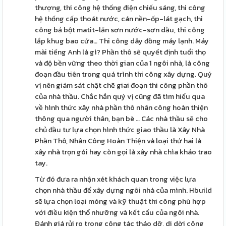
thượng, thi công hệ thống điện chiếu sáng, thi công
hệ thống cấp thoát nước, cán nền-ốp-lát gạch, thi
công bả bột matit-lăn sơn nước-sơn dầu, thi công
lắp khug bao cửa… Thi công dây đồng máy lạnh. Máy
mài tiếng Anh là gì? Phần thô sẽ quyết định tuổi thọ
và độ bền vững theo thời gian của 1 ngôi nhà, là công
đoạn đầu tiên trong quá trình thi công xây dựng. Quý
vị nên giám sát chặt chẽ giai đoạn thi công phần thô
của nhà thầu. Chắc hẳn quý vị cũng đã tìm hiểu qua
về hình thức xây nhà phần thô nhân công hoàn thiện
thông qua người thân, bạn bè … Các nhà thầu sẽ cho
chủ đầu tư lựa chọn hình thức giao thầu là Xây Nhà
Phần Thô, Nhân Công Hoàn Thiện và loại thứ hai là
xây nhà trọn gói hay còn gọi là xây nhà chìa kháo trao
tay.
Từ đó đưa ra nhận xét khách quan trong việc lựa
chọn nhà thầu để xây dựng ngôi nhà của mình. Hbuild
sẽ lựa chọn loại móng và kỹ thuật thi công phù hợp
với điều kiện thổ nhưỡng và kết cấu của ngôi nhà.
Đánh giá rủi ro trong công tác tháo dỡ, di dời công