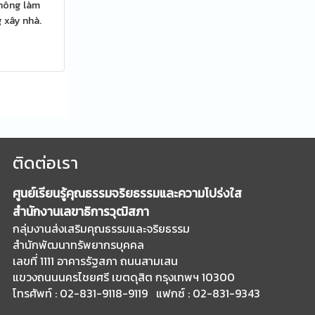
không làm
 xây nhà.
ติดต่อเรา
ศูนย์เรียนรู้คุณธรรมจริยธรรมและความโปร่งใส
สำนักงานเลขาธิการวุฒิสภา
กลุ่มงานส่งเสริมคุณธรรมและจริยธรรม
สำนักพัฒนาทรัพยากรบุคคล
เลขที่ 1111 อาคารรัฐสภา ถนนสามเสน
แขวงถนนนครไชยศรี เขตดุสิต กรุงเทพฯ 10300
โทรศัพท์ : 02-831-9118-9119 แฟกซ์ : 02-831-9343