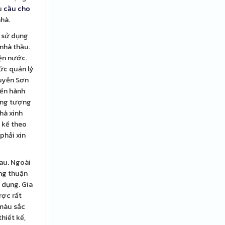
êu
cầu cho
hà.
h sử dụng
 nhà thầu.
ện nước.
hức quản lý
guyễn Sơn
iến hành
ưởng tượng
hà xinh
 kế theo
phải xin
sau. Ngoài
ông thuận
ử dụng. Gia
ược rất
 màu sắc
hiết kế,