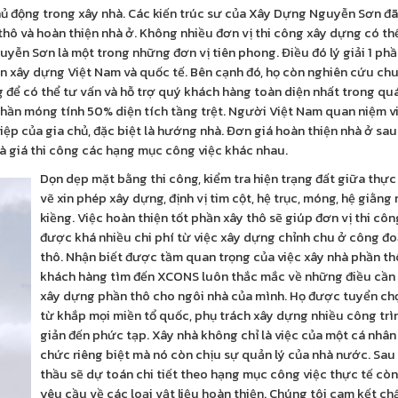
hủ động trong xây nhà. Các kiến trúc sư của Xây Dựng Nguyễn Sơn đã
thô và hoàn thiện nhà ở. Không nhiều đơn vị thi công xây dựng có thể
yễn Sơn là một trong những đơn vị tiên phong. Điều đó lý giải 1 ph
n xây dựng Việt Nam và quốc tế. Bên cạnh đó, họ còn nghiên cứu ch
 để có thể tư vấn và hỗ trợ quý khách hàng toàn diện nhất trong quá 
hần móng tính 50% diện tích tầng trệt. Người Việt Nam quan niệm v
p của gia chủ, đặc biệt là hướng nhà. Đơn giá hoàn thiện nhà ở sau
và giá thi công các hạng mục công việc khác nhau.
Dọn dẹp mặt bằng thi công, kiểm tra hiện trạng đất giữa thực
vẽ xin phép xây dựng, định vị tim cột, hệ trục, móng, hệ giằng
kiềng. Việc hoàn thiện tốt phần xây thô sẽ giúp đơn vị thi côn
được khá nhiều chi phí từ việc xây dựng chỉnh chu ở công đ
thô. Nhận biết được tầm quan trọng của việc xây nhà phần th
khách hàng tìm đến XCONS luôn thắc mắc về những điều cần 
xây dựng phần thô cho ngôi nhà của mình. Họ được tuyển ch
từ khắp mọi miền tổ quốc, phụ trách xây dựng nhiều công trì
giản đến phức tạp. Xây nhà không chỉ là việc của một cá nhân
chức riêng biệt mà nó còn chịu sự quản lý của nhà nước. Sau 
thầu sẽ dự toán chi tiết theo hạng mục công việc thực tế còn 
yêu cầu về các loại vật liệu hoàn thiện. Chúng tôi cam kết c