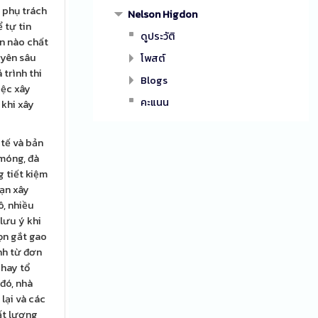
 phụ trách
Nelson Higdon
 tự tin
ดูประวัติ
ần nào chất
uyên sâu
โพสต์
trình thi
Blogs
iệc xây
คะแนน
 khi xây
 tế và bản
 móng, đà
g tiết kiệm
oạn xây
ô, nhiều
lưu ý khi
ọn gắt gao
nh từ đơn
 hay tổ
đó, nhà
lại và các
hất lượng