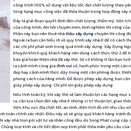
công trình 100% sử dụng vật liệu tốt, đạt chất lượng theo y
từng hạng mục công việc đã thỏa thuận trong hợp đồng xây n
Đây là giai đoạn quyết định đến chất lượng, thẩm mỹ, tiện íc
của công trình, đòi hỏi chuyên môn, kinh nghiệm thi công của
Phần này bạn nên thuê nhà
thầu xây dựng
chuyên thi công đi
Ngoài ra bạn cần hiểu rõ về quy trình xây nhà ở để có cách t
các chi phí phát sinh trong quá trình xây dựng. Xây Dựng N
khuyến khích quý khách hàng nên dùng cách thức thứ 2 để t
báo giá hoàn thiện nhà đã xây thô. Sẽ có không ít lần bạn t
ra cảnh mình cùng gia đ
ình vui
vẻ, hạnh phúc trong một căn n
đẹp hay cảnh mình thức dậy trong một căn phòng được thiết
phong cách của riêng mình. Để được phép xây dựng, bạn cần 
giấy phép xây dựng. Chi phí xin giấy phép xây dựng.
Nếu tính toán kỹ, khi xây thô sẽ làm thuận lợi các hạng mục 
ra, cần lựa chọn đất xây nhà ở những vị trí thuận lợi, giao th
tiện, khu vực địa chất tốt, an ninh, diện tích đủ với nhu cầu s
tính toán chính xác nhất. Điều này sẽ sẽ giúp quý khách hàng tránh đ
 Khi xây nhà trọn gói vật tư và nhân công đều do Song Phát cung cấp,
 Chủng loại kính và chi tiết đệm nẹp kính phải thỏa mãn yêu cầu của t