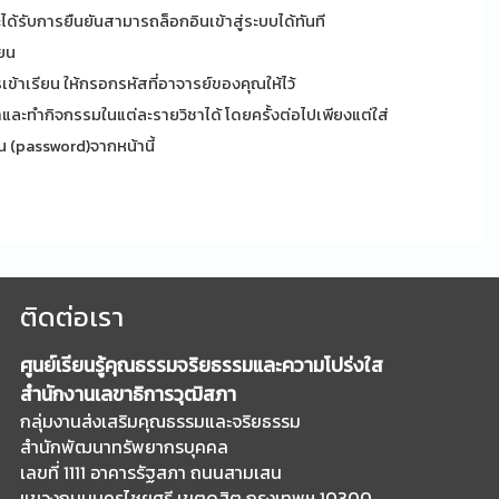
ะได้รับการยืนยันสามารถล็อกอินเข้าสู่ระบบได้ทันที
ียน
ข้าเรียน ให้กรอกรหัสที่อาจารย์ของคุณให้ไว้
และทำกิจกรรมในแต่ละรายวิชาได้ โดยครั้งต่อไปเพียงแต่ใส่
าน (password)จากหน้านี้
ติดต่อเรา
ศูนย์เรียนรู้คุณธรรมจริยธรรมและความโปร่งใส
สำนักงานเลขาธิการวุฒิสภา
กลุ่มงานส่งเสริมคุณธรรมและจริยธรรม
สำนักพัฒนาทรัพยากรบุคคล
เลขที่ 1111 อาคารรัฐสภา ถนนสามเสน
แขวงถนนนครไชยศรี เขตดุสิต กรุงเทพฯ 10300