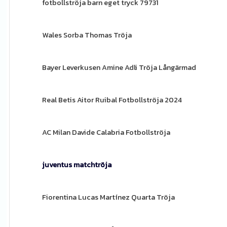
fotbollströja barn eget tryck 79731
Wales Sorba Thomas Tröja
Bayer Leverkusen Amine Adli Tröja Långärmad
Real Betis Aitor Ruibal Fotbollströja 2024
AC Milan Davide Calabria Fotbollströja
juventus matchtröja
Fiorentina Lucas Martínez Quarta Tröja