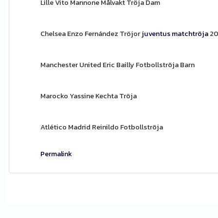
Lille Vito Mannone Målvakt Tröja Dam
Chelsea Enzo Fernández Tröjor
juventus matchtröja
20
Manchester United Eric Bailly Fotbollströja Barn
Marocko Yassine Kechta Tröja
Atlético Madrid Reinildo Fotbollströja
Permalink