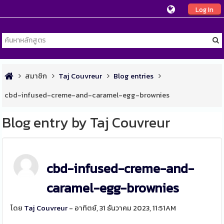
Log In
สมาชิก
Taj Couvreur
Blog entries
cbd-infused-creme-and-caramel-egg-brownies
Blog entry by Taj Couvreur
cbd-infused-creme-and-
caramel-egg-brownies
โดย
Taj Couvreur
- อาทิตย์, 31 ธันวาคม 2023, 11:51AM